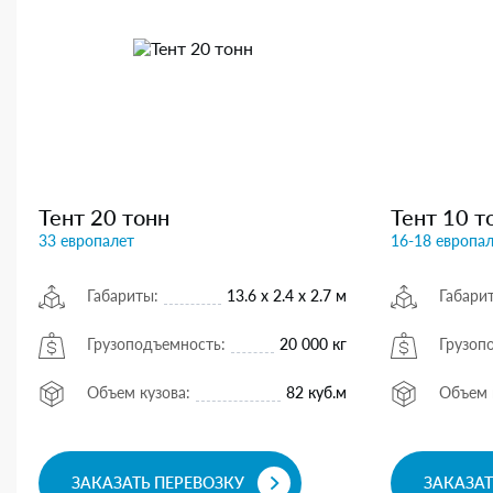
Тент 20 тонн
Тент 10 т
33 европалет
16-18 европа
Габариты:
13.6 х 2.4 х 2.7 м
Габари
Грузоподъемность:
20 000 кг
Грузоп
Объем кузова:
82 куб.м
Объем 
ЗАКАЗАТЬ ПЕРЕВОЗКУ
ЗАКАЗАТ