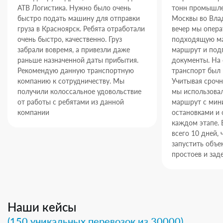
АТВ Логистика. Нужно было очень
тонн промышле
быстро подать машину для отправки
Москвы во Влад
груза в Красноярск. Ребята отработали
вечер мы опер
очень быстро, качественно. Груз
подходящую ма
забрали вовремя, а привезли даже
маршрут и под
раньше назначенной даты прибытия.
документы. На
Рекомендую данную транспортную
транспорт был 
компанию к сотрудничеству. Мы
Учитывая срочн
получили колоссальное удовольствие
мы использова
от работы с ребятами из данной
маршрут с ми
компании
остановками и 
каждом этапе. 
всего 10 дней,
запустить объек
простоев и зад
Наши кейсы
(150 уникальных перевозок из 30000)